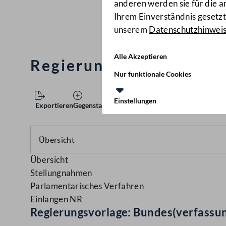
anderen werden sie für die 
Ihrem Einverständnis gesetzt.
unserem
Datenschutzhinwei
Alle Akzeptieren
Regierungsvorlage: Bun
Nur funktionale Cookies
Einstellungen
Exportieren
Gegenstand speichern
Übersicht
Stellungnahmen
Parlamentarisches Verfahren
Einlangen NR
Regierungsvorlage: Bundes(verfassu