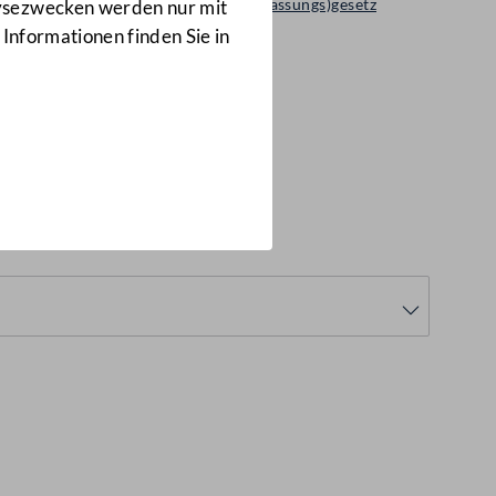
Regierungsvorlage: Bundes(verfassungs)gesetz
lysezwecken werden nur mit
907 d.B.
 Informationen finden Sie in
d.B.)