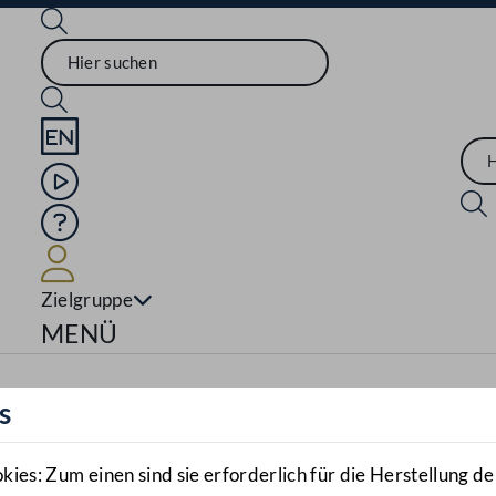
Sprache English
Mediathek
Hilfe
Benutzer
Zielgruppe
Navigationsmenü öffnen
MENÜ
s
es: Zum einen sind sie erforderlich für die Herstellung de