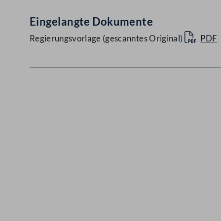
Eingelangte Dokumente
Regierungsvorlage (gescanntes Original)
PDF
Kontakt