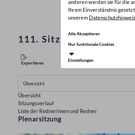
anderen werden sie für die 
Ihrem Einverständnis gesetzt.
unserem
Datenschutzhinwei
Alle Akzeptieren
111. Sitzung des Nation
Nur funktionale Cookies
Einstellungen
Exportieren
Übersicht
Sitzungsverlauf
Liste der Rednerinnen und Redner
Plenarsitzung