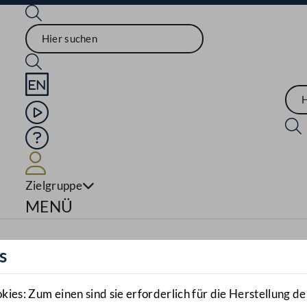
Sprache English
Mediathek
Hilfe
Benutzer
Zielgruppe
Navigationsmenü öffnen
MENÜ
s
es: Zum einen sind sie erforderlich für die Herstellung de