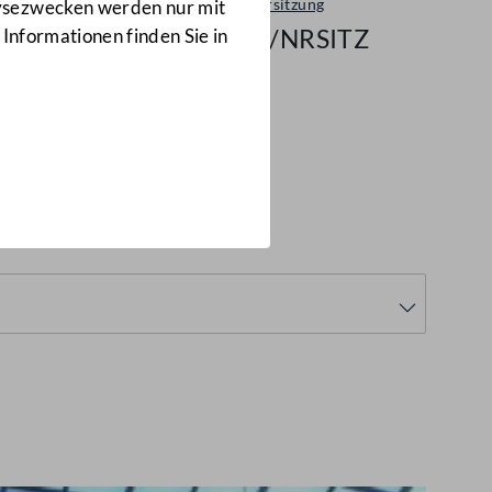
Plenarsitzung
lysezwecken werden nur mit
111/NRSITZ
 Informationen finden Sie in
11/NRSITZ)