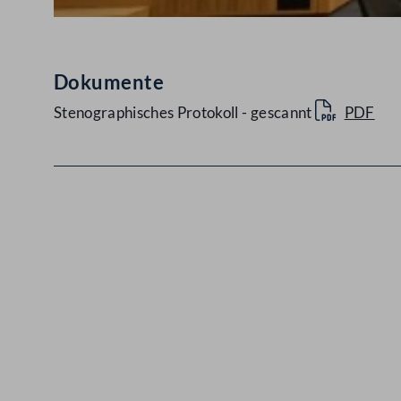
Dokumente
Stenographisches Protokoll - gescannt
PDF
Kontakt