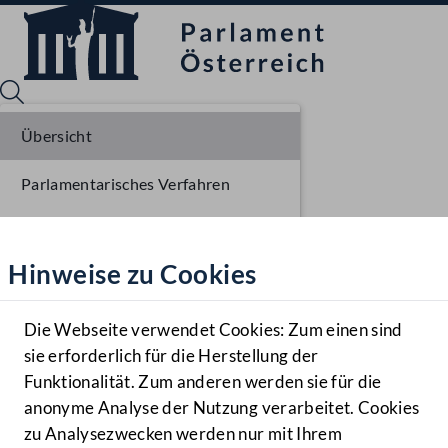
Übersicht
Parlamentarisches Verfahren
Sprache English
Mediathek
Liste der Rednerinnen und Redner
Hinweise zu Cookies
Hilfe
Benutzer
Die Webseite verwendet Cookies: Zum einen sind
Zielgruppe
sie erforderlich für die Herstellung der
Navigationsmenü öffnen
MENÜ
Funktionalität. Zum anderen werden sie für die
anonyme Analyse der Nutzung verarbeitet. Cookies
zu Analysezwecken werden nur mit Ihrem
Sprache En
Mediathek