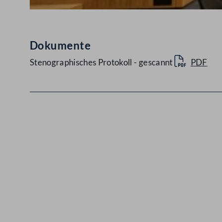
Dokumente
Stenographisches Protokoll - gescannt
PDF
Kontakt