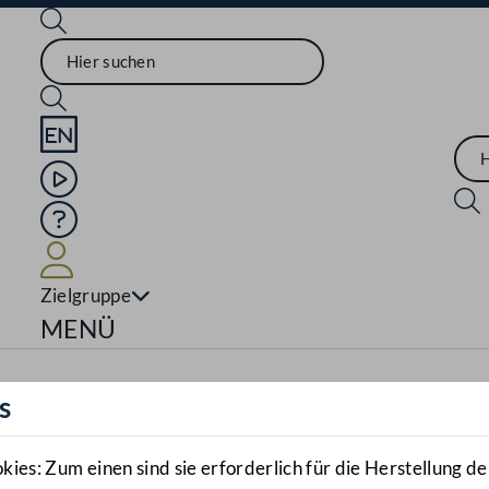
Sprache English
Mediathek
Hilfe
Benutzer
Zielgruppe
Navigationsmenü öffnen
MENÜ
s
es: Zum einen sind sie erforderlich für die Herstellung de