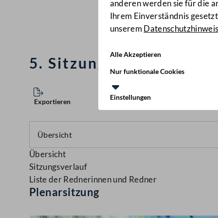
anderen werden sie für die 
Ihrem Einverständnis gesetzt.
unserem
Datenschutzhinwei
Alle Akzeptieren
5. Sitzung des Nationalr
Nur funktionale Cookies
Einstellungen
Exportieren
Übersicht
Sitzungsverlauf
Liste der Rednerinnen und Redner
Plenarsitzung