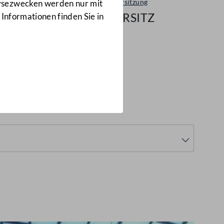
Plenarsitzung
lysezwecken werden nur mit
5/NRSITZ
 Informationen finden Sie in
Z)