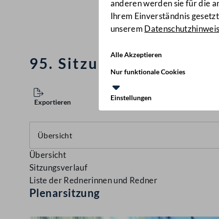
anderen werden sie für die 
Ihrem Einverständnis gesetzt.
unserem
Datenschutzhinwei
Alle Akzeptieren
95. Sitzung des Nation
Nur funktionale Cookies
Einstellungen
Exportieren
Übersicht
Sitzungsverlauf
Liste der Rednerinnen und Redner
Plenarsitzung