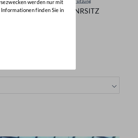
Plenarsitzung
lysezwecken werden nur mit
95/NRSITZ
 Informationen finden Sie in
(95/NRSITZ)