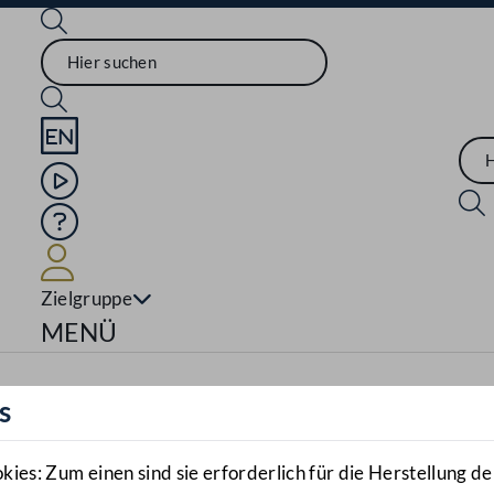
Sprache English
Mediathek
Hilfe
Benutzer
Zielgruppe
Navigationsmenü öffnen
MENÜ
s
es: Zum einen sind sie erforderlich für die Herstellung de