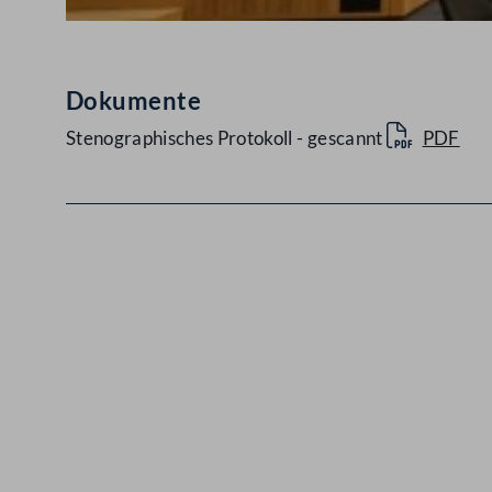
Dokumente
Stenographisches Protokoll - gescannt
PDF
Kontakt