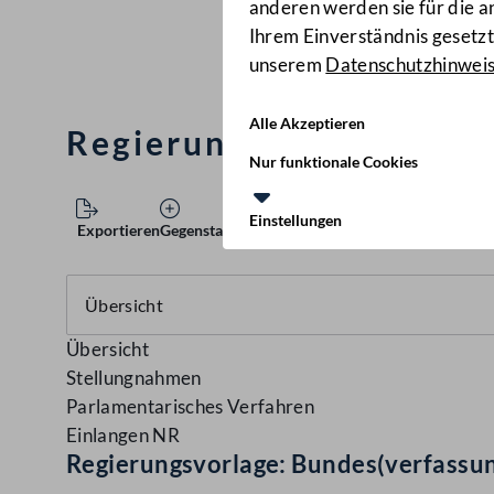
anderen werden sie für die 
Ihrem Einverständnis gesetzt.
unserem
Datenschutzhinwei
Alle Akzeptieren
Regierungsvorlage: Bun
Nur funktionale Cookies
Einstellungen
Exportieren
Gegenstand speichern
Übersicht
Stellungnahmen
Parlamentarisches Verfahren
Einlangen NR
Regierungsvorlage: Bundes(verfassu