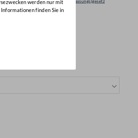
Regierungsvorlage: Bundes(verfassungs)gesetz
lysezwecken werden nur mit
1006 d.B.
 Informationen finden Sie in
6 d.B.)