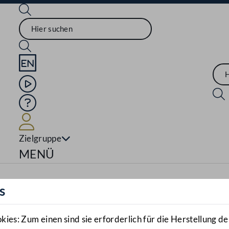
Sprache English
Mediathek
Hilfe
Benutzer
Zielgruppe
Navigationsmenü öffnen
MENÜ
s
es: Zum einen sind sie erforderlich für die Herstellung de