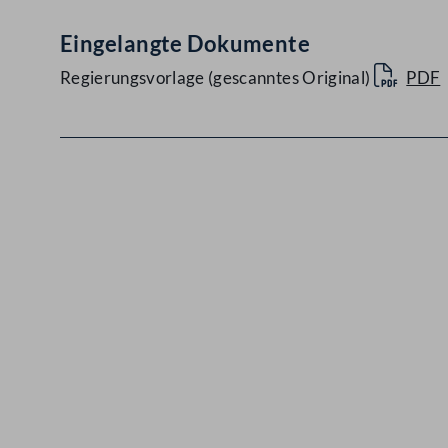
Eingelangte Dokumente
Regierungsvorlage (gescanntes Original)
PDF
Kontakt