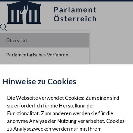
Übersicht
Parlamentarisches Verfahren
Sprache English
Mediathek
Hinweise zu Cookies
Hilfe
Benutzer
Die Webseite verwendet Cookies: Zum einen sind
Zielgruppe
sie erforderlich für die Herstellung der
Navigationsmenü öffnen
MENÜ
Funktionalität. Zum anderen werden sie für die
anonyme Analyse der Nutzung verarbeitet. Cookies
zu Analysezwecken werden nur mit Ihrem
Sprache En
Mediathek