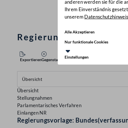
anderen werden sie für die 
Ihrem Einverständnis gesetzt.
unserem
Datenschutzhinwei
Alle Akzeptieren
Regierungsvorlage: Bun
Nur funktionale Cookies
Einstellungen
Exportieren
Gegenstand speichern
Übersicht
Stellungnahmen
Parlamentarisches Verfahren
Einlangen NR
Regierungsvorlage: Bundes(verfassu