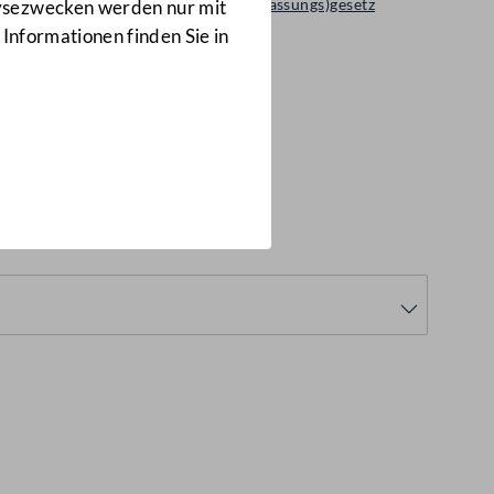
Regierungsvorlage: Bundes(verfassungs)gesetz
lysezwecken werden nur mit
1044 d.B.
 Informationen finden Sie in
4 d.B.)