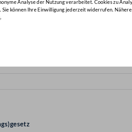
anonyme Analyse der Nutzung verarbeitet. Cookies zu Ana
 Sie können Ihre Einwilligung jederzeit widerrufen. Nähere
s
.
des(verfassungs)gesetz
(104
ngs)gesetz