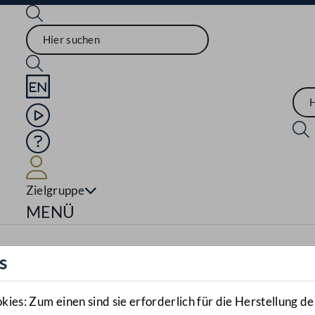
Sprache English
Mediathek
Hilfe
Benutzer
Zielgruppe
Navigationsmenü öffnen
MENÜ
s
es: Zum einen sind sie erforderlich für die Herstellung de