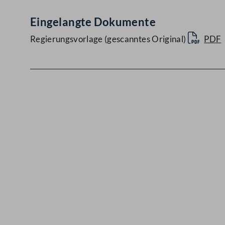
Eingelangte Dokumente
Regierungsvorlage (gescanntes Original)
PDF
Kontakt