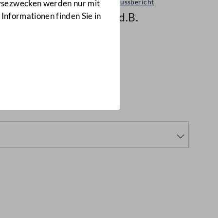
Ausschussbericht
lysezwecken werden nur mit
133 d.B.
 Informationen finden Sie in