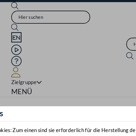
Sprache English
Mediathek
Hilfe
Benutzer
Zielgruppe
Navigationsmenü öffnen
MENÜ
s
es: Zum einen sind sie erforderlich für die Herstellung de