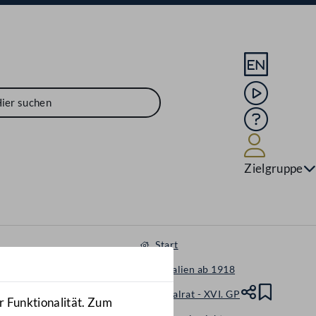
Sprache En
Mediathek
Hilfe
Benutze
Zielgruppe
Start
Materialien ab 1918
Nationalrat - XVI. GP
Teile
Lesez
r Funktionalität. Zum