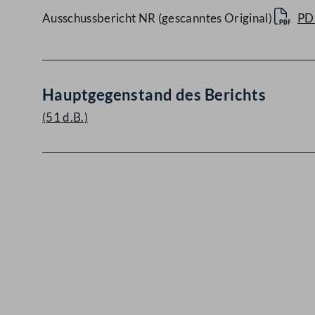
Ausschussbericht NR (gescanntes Original)
PD
Hauptgegenstand des Berichts
(51 d.B.)
Kontakt