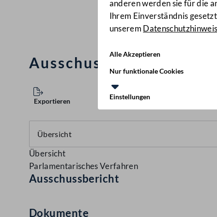
anderen werden sie für die 
Ihrem Einverständnis gesetzt.
unserem
Datenschutzhinwei
Alle Akzeptieren
Ausschussbericht
(133 d.
Nur funktionale Cookies
Einstellungen
Exportieren
Übersicht
Parlamentarisches Verfahren
Ausschussbericht
Dokumente