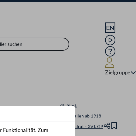
Sprache En
Mediathek
Hilfe
Benutze
Zielgruppe
Start
Materialien ab 1918
Nationalrat - XVI. GP
Teile
Lesez
r Funktionalität. Zum