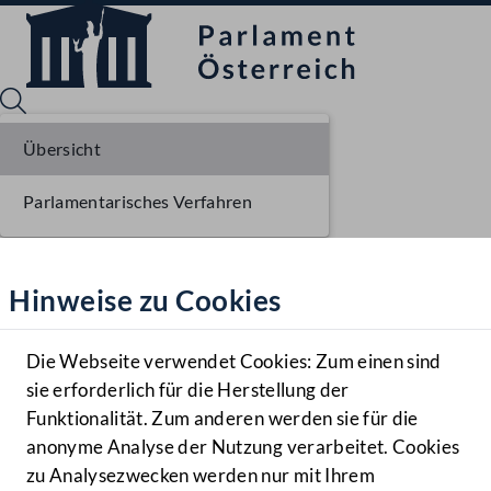
Übersicht
Parlamentarisches Verfahren
Sprache English
Mediathek
Hinweise zu Cookies
Hilfe
Benutzer
Die Webseite verwendet Cookies: Zum einen sind
Zielgruppe
sie erforderlich für die Herstellung der
Navigationsmenü öffnen
MENÜ
Funktionalität. Zum anderen werden sie für die
anonyme Analyse der Nutzung verarbeitet. Cookies
zu Analysezwecken werden nur mit Ihrem
Sprache En
Mediathek