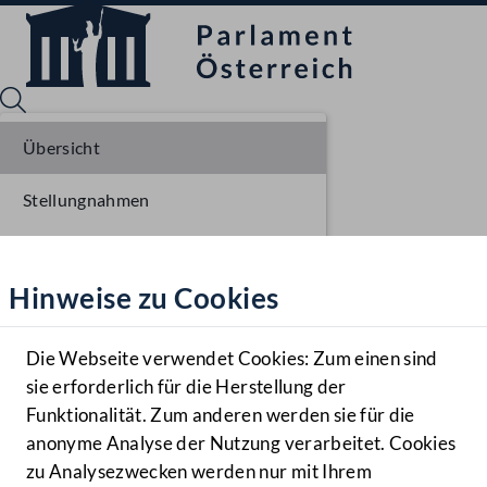
Übersicht
Stellungnahmen
Sprache English
Mediathek
Parlamentarisches Verfahren
Hinweise zu Cookies
Hilfe
Einlangen NR
Benutzer
Die Webseite verwendet Cookies: Zum einen sind
Zielgruppe
sie erforderlich für die Herstellung der
Navigationsmenü öffnen
MENÜ
Funktionalität. Zum anderen werden sie für die
anonyme Analyse der Nutzung verarbeitet. Cookies
zu Analysezwecken werden nur mit Ihrem
Sprache En
Mediathek