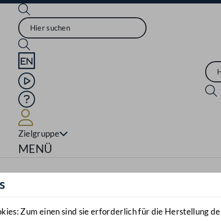
Sprache English
Mediathek
Hilfe
Benutzer
Zielgruppe
Navigationsmenü öffnen
MENÜ
s
es: Zum einen sind sie erforderlich für die Herstellung de