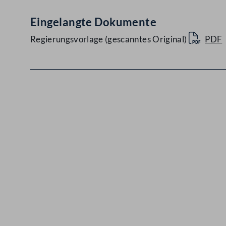
Eingelangte Dokumente
Regierungsvorlage (gescanntes Original)
PDF
Kontakt