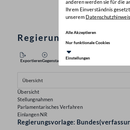
anderen werden sie für die 
Ihrem Einverständnis gesetzt.
unserem
Datenschutzhinwei
Alle Akzeptieren
Regierungsvorlage: Bun
Nur funktionale Cookies
Einstellungen
Exportieren
Gegenstand speichern
Übersicht
Stellungnahmen
Parlamentarisches Verfahren
Einlangen NR
Regierungsvorlage: Bundes(verfassu