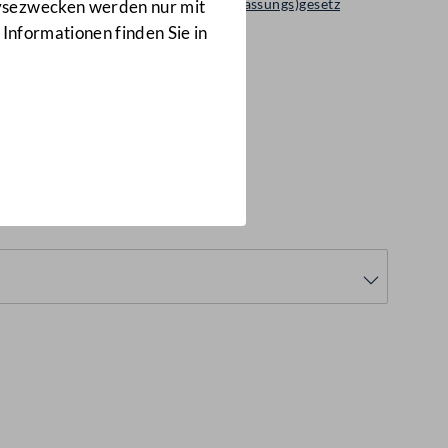
Regierungsvorlage: Bundes(verfassungs)gesetz
lysezwecken werden nur mit
554 d.B.
 Informationen finden Sie in
d.B.)