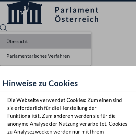
Übersicht
Parlamentarisches Verfahren
Sprache English
Mediathek
Hinweise zu Cookies
Hilfe
Benutzer
Die Webseite verwendet Cookies: Zum einen sind
Zielgruppe
sie erforderlich für die Herstellung der
Navigationsmenü öffnen
MENÜ
Funktionalität. Zum anderen werden sie für die
anonyme Analyse der Nutzung verarbeitet. Cookies
zu Analysezwecken werden nur mit Ihrem
Sprache En
Mediathek