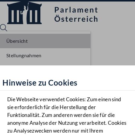
Übersicht
Stellungnahmen
Sprache English
Mediathek
Parlamentarisches Verfahren
Hinweise zu Cookies
Hilfe
Einlangen NR
Benutzer
Die Webseite verwendet Cookies: Zum einen sind
Zielgruppe
sie erforderlich für die Herstellung der
Navigationsmenü öffnen
MENÜ
Funktionalität. Zum anderen werden sie für die
anonyme Analyse der Nutzung verarbeitet. Cookies
zu Analysezwecken werden nur mit Ihrem
Sprache En
Mediathek