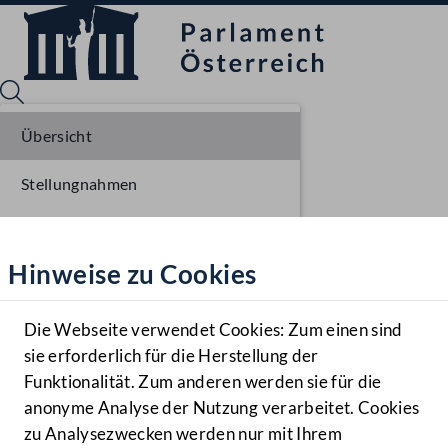
Übersicht
Stellungnahmen
Sprache English
Mediathek
Parlamentarisches Verfahren
Hinweise zu Cookies
Hilfe
Einlangen NR
Benutzer
Die Webseite verwendet Cookies: Zum einen sind
Zielgruppe
sie erforderlich für die Herstellung der
Navigationsmenü öffnen
MENÜ
Funktionalität. Zum anderen werden sie für die
anonyme Analyse der Nutzung verarbeitet. Cookies
zu Analysezwecken werden nur mit Ihrem
Sprache En
Mediathek