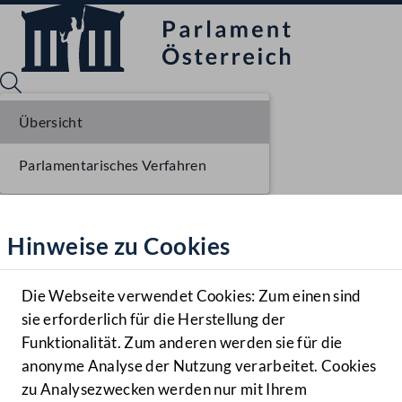
Übersicht
Parlamentarisches Verfahren
Sprache English
Mediathek
Hinweise zu Cookies
Hilfe
Benutzer
Die Webseite verwendet Cookies: Zum einen sind
Zielgruppe
sie erforderlich für die Herstellung der
Navigationsmenü öffnen
MENÜ
Funktionalität. Zum anderen werden sie für die
anonyme Analyse der Nutzung verarbeitet. Cookies
zu Analysezwecken werden nur mit Ihrem
Sprache En
Mediathek