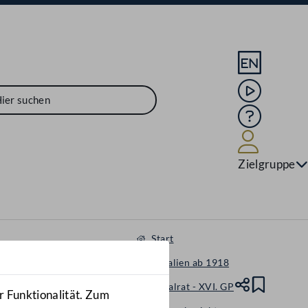
Sprache En
Mediathek
Hilfe
Benutze
Zielgruppe
Start
Materialien ab 1918
Nationalrat - XVI. GP
Teile
Lesez
r Funktionalität. Zum