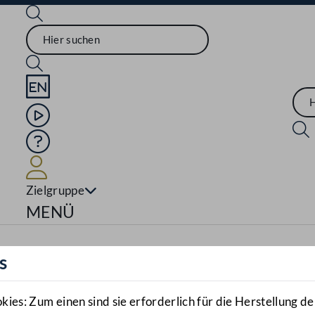
Sprache English
Mediathek
Hilfe
Benutzer
Zielgruppe
Navigationsmenü öffnen
MENÜ
s
es: Zum einen sind sie erforderlich für die Herstellung de