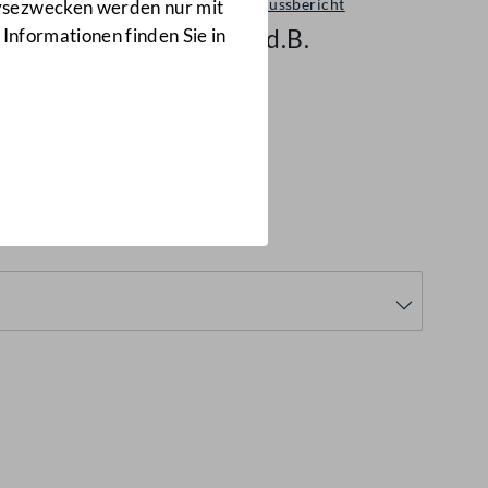
Ausschussbericht
lysezwecken werden nur mit
922 d.B.
 Informationen finden Sie in