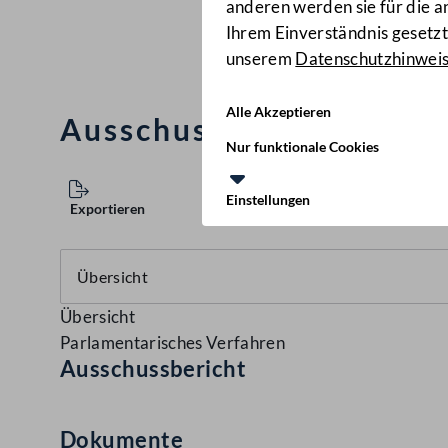
anderen werden sie für die 
Ihrem Einverständnis gesetzt.
unserem
Datenschutzhinwei
Alle Akzeptieren
Ausschussbericht
(922 d.
Nur funktionale Cookies
Einstellungen
Exportieren
Übersicht
Parlamentarisches Verfahren
Ausschussbericht
Dokumente