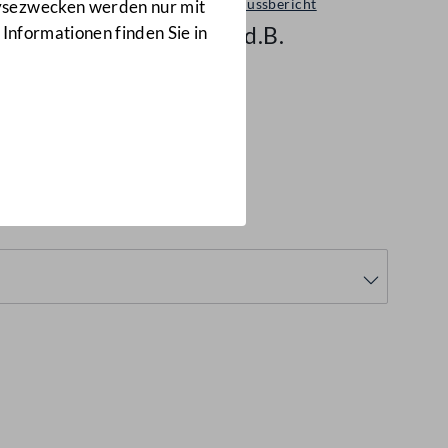
Ausschussbericht
lysezwecken werden nur mit
948 d.B.
 Informationen finden Sie in