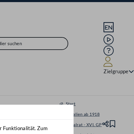
Sprache En
Mediathek
Hilfe
Benutze
Zielgruppe
Start
Materialien ab 1918
Nationalrat - XVI. GP
Teile
Lesez
r Funktionalität. Zum