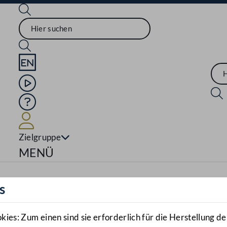
Sprache English
Mediathek
Hilfe
Benutzer
Zielgruppe
Navigationsmenü öffnen
MENÜ
s
es: Zum einen sind sie erforderlich für die Herstellung de