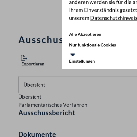
anderen werden sie für die 
Ihrem Einverständnis gesetzt.
unserem
Datenschutzhinwei
Alle Akzeptieren
Ausschussbericht
(948 d.
Nur funktionale Cookies
Einstellungen
Exportieren
Übersicht
Parlamentarisches Verfahren
Ausschussbericht
Dokumente