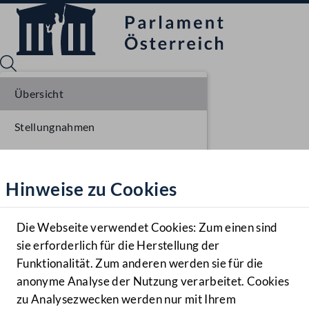
Übersicht
Stellungnahmen
Sprache English
Mediathek
Parlamentarisches Verfahren
Hinweise zu Cookies
Hilfe
Einlangen NR
Benutzer
Die Webseite verwendet Cookies: Zum einen sind
Zielgruppe
sie erforderlich für die Herstellung der
Navigationsmenü öffnen
MENÜ
Funktionalität. Zum anderen werden sie für die
anonyme Analyse der Nutzung verarbeitet. Cookies
zu Analysezwecken werden nur mit Ihrem
Sprache En
Mediathek