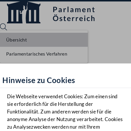
Übersicht
Parlamentarisches Verfahren
Sprache English
Mediathek
Hinweise zu Cookies
Hilfe
Benutzer
Die Webseite verwendet Cookies: Zum einen sind
Zielgruppe
sie erforderlich für die Herstellung der
Navigationsmenü öffnen
MENÜ
Funktionalität. Zum anderen werden sie für die
anonyme Analyse der Nutzung verarbeitet. Cookies
zu Analysezwecken werden nur mit Ihrem
Sprache En
Mediathek