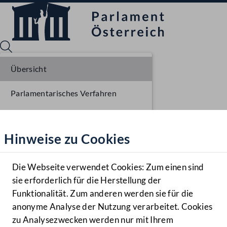
Übersicht
Parlamentarisches Verfahren
Sprache English
Mediathek
Liste der Rednerinnen und Redner
Hinweise zu Cookies
Hilfe
Benutzer
Die Webseite verwendet Cookies: Zum einen sind
Zielgruppe
sie erforderlich für die Herstellung der
Navigationsmenü öffnen
MENÜ
Funktionalität. Zum anderen werden sie für die
anonyme Analyse der Nutzung verarbeitet. Cookies
zu Analysezwecken werden nur mit Ihrem
Sprache En
Mediathek