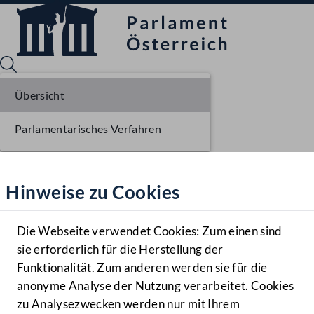
Übersicht
Parlamentarisches Verfahren
Sprache English
Mediathek
Hinweise zu Cookies
Hilfe
Benutzer
Die Webseite verwendet Cookies: Zum einen sind
Zielgruppe
sie erforderlich für die Herstellung der
Navigationsmenü öffnen
MENÜ
Funktionalität. Zum anderen werden sie für die
anonyme Analyse der Nutzung verarbeitet. Cookies
zu Analysezwecken werden nur mit Ihrem
Sprache En
Mediathek