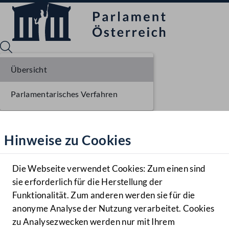
Übersicht
Parlamentarisches Verfahren
Sprache English
Mediathek
Hinweise zu Cookies
Hilfe
Benutzer
Die Webseite verwendet Cookies: Zum einen sind
Zielgruppe
sie erforderlich für die Herstellung der
Navigationsmenü öffnen
MENÜ
Funktionalität. Zum anderen werden sie für die
anonyme Analyse der Nutzung verarbeitet. Cookies
zu Analysezwecken werden nur mit Ihrem
Sprache En
Mediathek