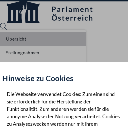
Übersicht
Stellungnahmen
Sprache English
Mediathek
Parlamentarisches Verfahren
Hinweise zu Cookies
Hilfe
Einlangen NR
Benutzer
Die Webseite verwendet Cookies: Zum einen sind
Zielgruppe
sie erforderlich für die Herstellung der
Navigationsmenü öffnen
MENÜ
Funktionalität. Zum anderen werden sie für die
anonyme Analyse der Nutzung verarbeitet. Cookies
zu Analysezwecken werden nur mit Ihrem
Sprache En
Mediathek