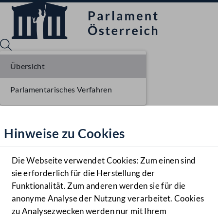
Übersicht
Parlamentarisches Verfahren
Sprache English
Mediathek
Hinweise zu Cookies
Hilfe
Benutzer
Die Webseite verwendet Cookies: Zum einen sind
Zielgruppe
sie erforderlich für die Herstellung der
Navigationsmenü öffnen
MENÜ
Funktionalität. Zum anderen werden sie für die
anonyme Analyse der Nutzung verarbeitet. Cookies
zu Analysezwecken werden nur mit Ihrem
Sprache En
Mediathek