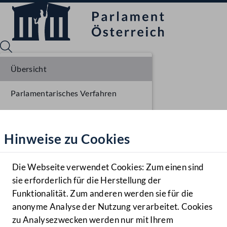
Übersicht
Parlamentarisches Verfahren
Sprache English
Mediathek
Einlangen NR
Hinweise zu Cookies
Hilfe
Benutzer
Die Webseite verwendet Cookies: Zum einen sind
Zielgruppe
sie erforderlich für die Herstellung der
Navigationsmenü öffnen
MENÜ
Funktionalität. Zum anderen werden sie für die
anonyme Analyse der Nutzung verarbeitet. Cookies
zu Analysezwecken werden nur mit Ihrem
Sprache En
Mediathek