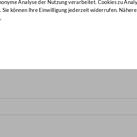
anonyme Analyse der Nutzung verarbeitet. Cookies zu Ana
 Sie können Ihre Einwilligung jederzeit widerrufen. Nähere
s
.
Republik Österreich und d
t auf den Gebieten der Kul