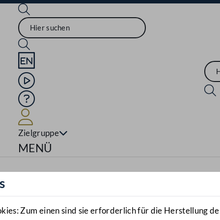
Sprache English
Mediathek
Hilfe
Benutzer
Zielgruppe
Navigationsmenü öffnen
MENÜ
s
es: Zum einen sind sie erforderlich für die Herstellung de