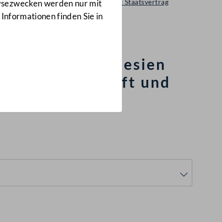
Regierungsvorlage: Staatsvertrag
lysezwecken werden nur mit
173 d.B.
 Informationen finden Sie in
er Republik Tunesien
tur, Wissenschaft und