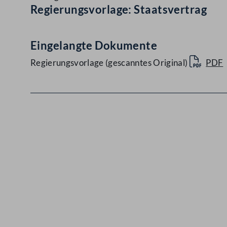
Regierungsvorlage: Staatsvertrag
Eingelangte Dokumente
Regierungsvorlage (gescanntes Original)
PDF
Kontakt