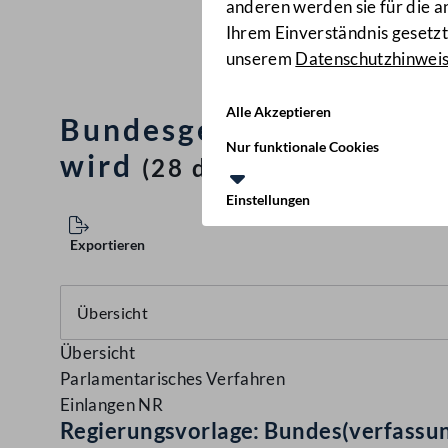
anderen werden sie für die 
Ihrem Einverständnis gesetzt.
unserem
Datenschutzhinwei
Alle Akzeptieren
Bundesgesetz vom xxxxx
Nur funktionale Cookies
wird
(28 d.B.)
Einstellungen
Exportieren
Übersicht
Parlamentarisches Verfahren
Einlangen NR
Regierungsvorlage: Bundes(verfassu