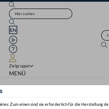
Sprache English
Mediathek
Hilfe
Benutzer
Zielgruppe
Navigationsmenü öffnen
MENÜ
s
es: Zum einen sind sie erforderlich für die Herstellung de