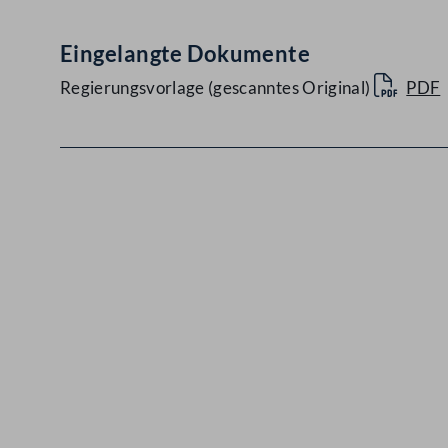
Eingelangte Dokumente
Regierungsvorlage (gescanntes Original)
PDF
Kontakt