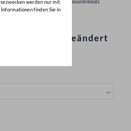
Regierungsvorlage: Bundes(verfassungs)gesetz
lysezwecken werden nur mit
28 d.B.
 Informationen finden Sie in
htgesetz 1985 geändert