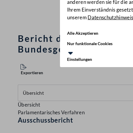
anderen werden sie für die 
Ihrem Einverständnis gesetzt.
unserem
Datenschutzhinwei
Alle Akzeptieren
Bericht des Unterrichts
Nur funktionale Cookies
Bundesgesetz, mit dem 
Einstellungen
Exportieren
Übersicht
Parlamentarisches Verfahren
Ausschussbericht