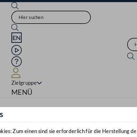
Sprache English
Mediathek
Hilfe
Benutzer
Zielgruppe
Navigationsmenü öffnen
MENÜ
s
es: Zum einen sind sie erforderlich für die Herstellung de