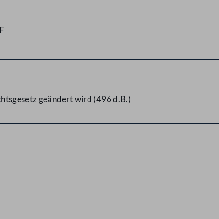
F
htsgesetz geändert wird (496 d.B.)