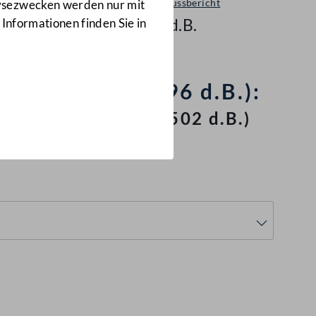
Ausschussbericht
lysezwecken werden nur mit
502 d.B.
 Informationen finden Sie in
ungsvorlage (496 d.B.):
geändert wird
(502 d.B.)