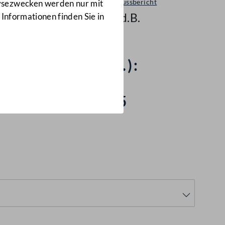
Ausschussbericht
lysezwecken werden nur mit
531 d.B.
 Informationen finden Sie in
rlage (236 d.B.):
s
vorschrift 1955