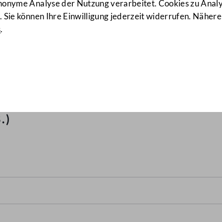
anonyme Analyse der Nutzung verarbeitet. Cookies zu Ana
 Sie können Ihre Einwilligung jederzeit widerrufen. Nähere
s
.
husses über die Regierungsvo
das Richterdienstgesetz, da
esetz und die Reisegebühren
.)