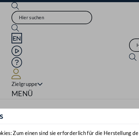
Sprache English
Mediathek
Hilfe
Benutzer
Zielgruppe
Navigationsmenü öffnen
MENÜ
s
es: Zum einen sind sie erforderlich für die Herstellung de