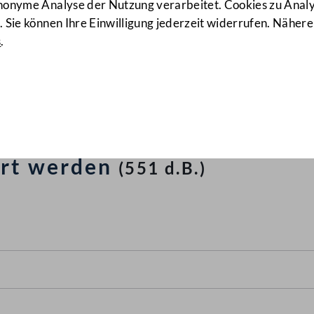
anonyme Analyse der Nutzung verarbeitet. Cookies zu Ana
 Sie können Ihre Einwilligung jederzeit widerrufen. Nähere
s
.
1988, mit dem das Gehaltsg
 das Richterdienstgesetz, d
gengesetz, das Bundestheat
ert werden
(551 d.B.)