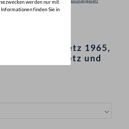
Regierungsvorlage: Bundes(verfassungs)gesetz
lysezwecken werden nur mit
551 d.B.
 Informationen finden Sie in
esetz 1956 (47.
as Pensionsgesetz 1965,
erpensionsgesetz und