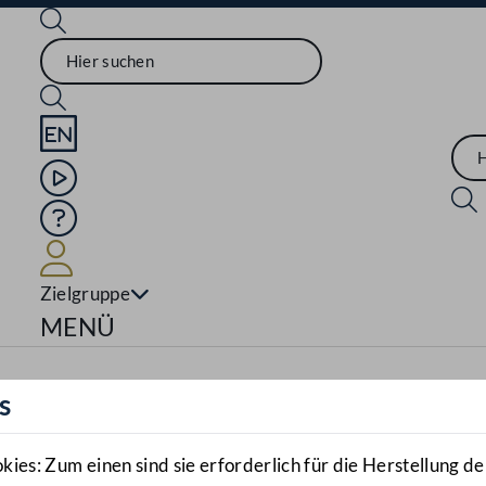
Sprache English
Mediathek
Hilfe
Benutzer
Zielgruppe
Navigationsmenü öffnen
MENÜ
s
es: Zum einen sind sie erforderlich für die Herstellung de