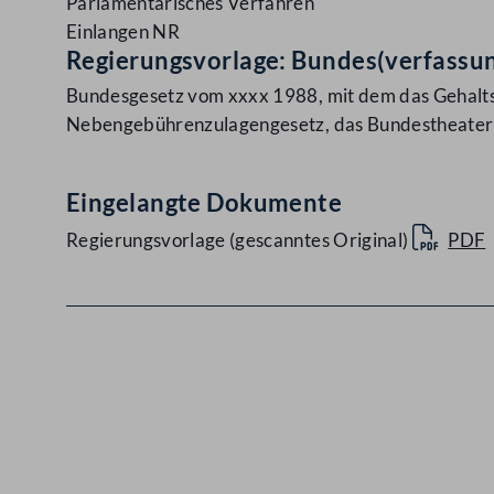
Parlamentarisches Verfahren
Einlangen NR
Regierungsvorlage: Bundes(verfassu
Bundesgesetz vom xxxx 1988, mit dem das Gehaltsg
Nebengebührenzulagengesetz, das Bundestheaterp
Eingelangte Dokumente
Regierungsvorlage (gescanntes Original)
PDF
Kontakt