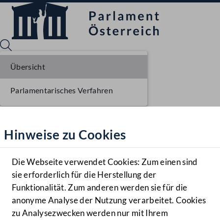
Übersicht
Parlamentarisches Verfahren
Sprache English
Mediathek
Hinweise zu Cookies
Hilfe
Benutzer
Die Webseite verwendet Cookies: Zum einen sind
Zielgruppe
sie erforderlich für die Herstellung der
Navigationsmenü öffnen
MENÜ
Funktionalität. Zum anderen werden sie für die
anonyme Analyse der Nutzung verarbeitet. Cookies
zu Analysezwecken werden nur mit Ihrem
Sprache En
Mediathek