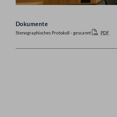
Dokumente
Stenographisches Protokoll - gescannt
PDF
Kontakt