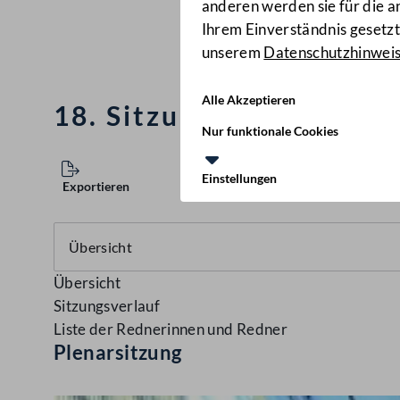
anderen werden sie für die 
Ihrem Einverständnis gesetzt.
unserem
Datenschutzhinwei
Alle Akzeptieren
18. Sitzung des Nationa
Nur funktionale Cookies
Einstellungen
Exportieren
Übersicht
Sitzungsverlauf
Liste der Rednerinnen und Redner
Plenarsitzung