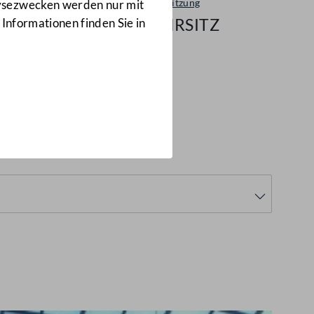
Plenarsitzung
lysezwecken werden nur mit
18/NRSITZ
 Informationen finden Sie in
RSITZ)