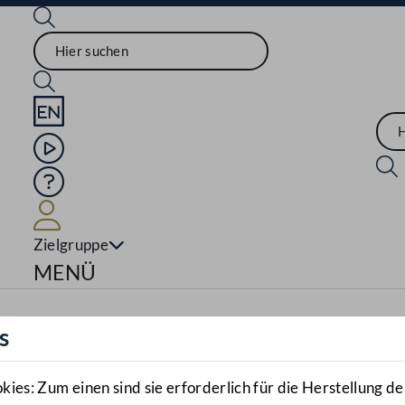
Sprache English
Mediathek
Hilfe
Benutzer
Zielgruppe
Navigationsmenü öffnen
MENÜ
s
es: Zum einen sind sie erforderlich für die Herstellung de