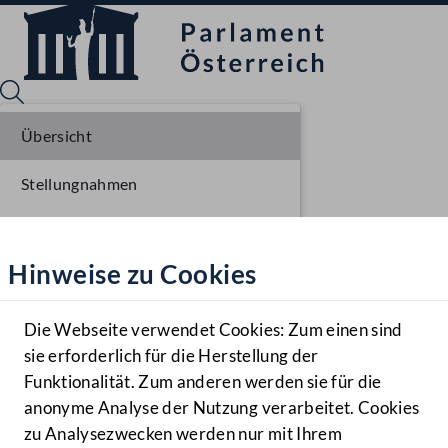
Übersicht
Stellungnahmen
Sprache English
Mediathek
Parlamentarisches Verfahren
Hinweise zu Cookies
Hilfe
Einlangen NR
Benutzer
Die Webseite verwendet Cookies: Zum einen sind
Zielgruppe
sie erforderlich für die Herstellung der
Navigationsmenü öffnen
MENÜ
Funktionalität. Zum anderen werden sie für die
anonyme Analyse der Nutzung verarbeitet. Cookies
zu Analysezwecken werden nur mit Ihrem
Sprache En
Mediathek