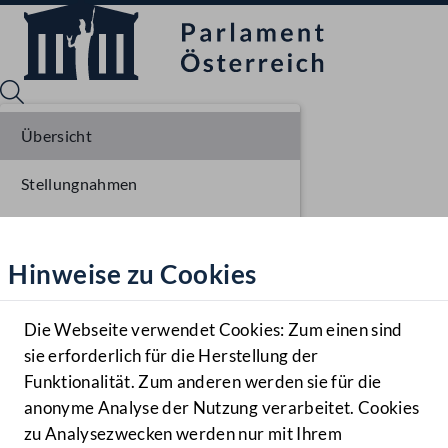
Übersicht
Stellungnahmen
Sprache English
Mediathek
Parlamentarisches Verfahren
Hinweise zu Cookies
Hilfe
Einlangen NR
Benutzer
Die Webseite verwendet Cookies: Zum einen sind
Zielgruppe
sie erforderlich für die Herstellung der
Navigationsmenü öffnen
MENÜ
Funktionalität. Zum anderen werden sie für die
anonyme Analyse der Nutzung verarbeitet. Cookies
zu Analysezwecken werden nur mit Ihrem
Sprache En
Mediathek