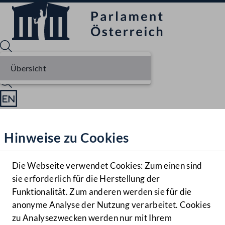
Übersicht
Sprache English
Mediathek
Hinweise zu Cookies
Hilfe
Benutzer
Die Webseite verwendet Cookies: Zum einen sind
Zielgruppe
sie erforderlich für die Herstellung der
Navigationsmenü öffnen
MENÜ
Funktionalität. Zum anderen werden sie für die
anonyme Analyse der Nutzung verarbeitet. Cookies
zu Analysezwecken werden nur mit Ihrem
Sprache En
Mediathek