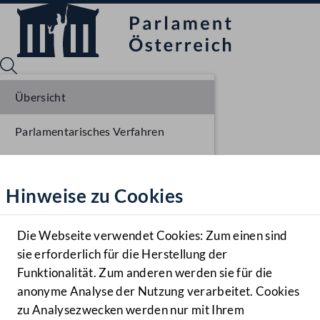
Übersicht
Parlamentarisches Verfahren
Sprache English
Mediathek
Liste der Rednerinnen und Redner
Hinweise zu Cookies
Hilfe
Benutzer
Die Webseite verwendet Cookies: Zum einen sind
Zielgruppe
sie erforderlich für die Herstellung der
Navigationsmenü öffnen
MENÜ
Funktionalität. Zum anderen werden sie für die
anonyme Analyse der Nutzung verarbeitet. Cookies
zu Analysezwecken werden nur mit Ihrem
Sprache En
Mediathek