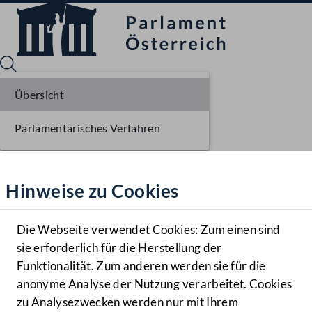
Übersicht
Parlamentarisches Verfahren
Sprache English
Mediathek
Hinweise zu Cookies
Hilfe
Benutzer
Die Webseite verwendet Cookies: Zum einen sind
Zielgruppe
sie erforderlich für die Herstellung der
Navigationsmenü öffnen
MENÜ
Funktionalität. Zum anderen werden sie für die
anonyme Analyse der Nutzung verarbeitet. Cookies
zu Analysezwecken werden nur mit Ihrem
Sprache En
Mediathek