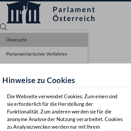
Übersicht
Parlamentarisches Verfahren
Sprache English
Mediathek
Hinweise zu Cookies
Hilfe
Benutzer
Die Webseite verwendet Cookies: Zum einen sind
Zielgruppe
sie erforderlich für die Herstellung der
Navigationsmenü öffnen
MENÜ
Funktionalität. Zum anderen werden sie für die
anonyme Analyse der Nutzung verarbeitet. Cookies
zu Analysezwecken werden nur mit Ihrem
Sprache En
Mediathek