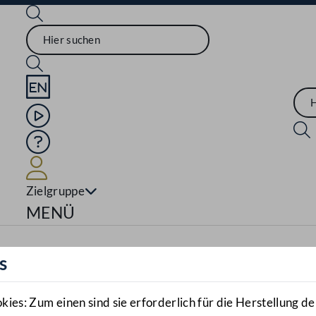
Sprache English
Mediathek
Hilfe
Benutzer
Zielgruppe
Navigationsmenü öffnen
MENÜ
s
es: Zum einen sind sie erforderlich für die Herstellung de