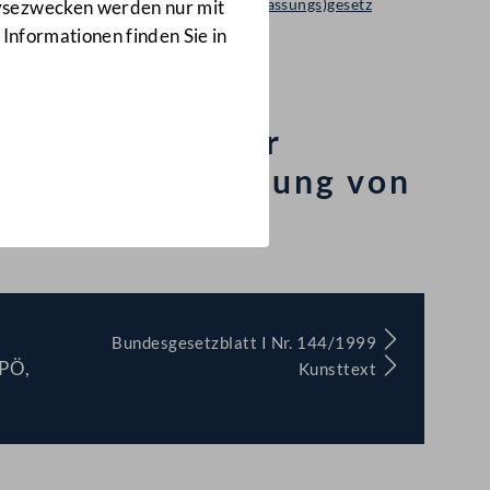
Regierungsvorlage: Bundes(verfassungs)gesetz
lysezwecken werden nur mit
1855 d.B.
 Informationen finden Sie in
esanteils an der
ie die Übertragung von
Bundesgesetzblatt I Nr. 144/1999
SPÖ,
Kunsttext