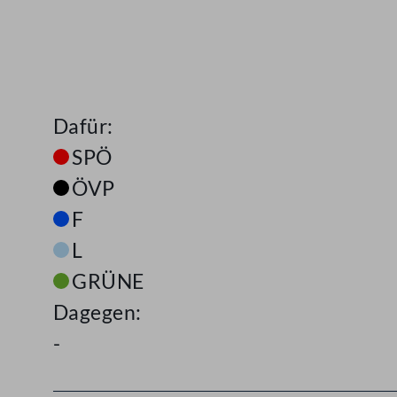
Dafür:
SPÖ
ÖVP
F
L
GRÜNE
Dagegen:
-