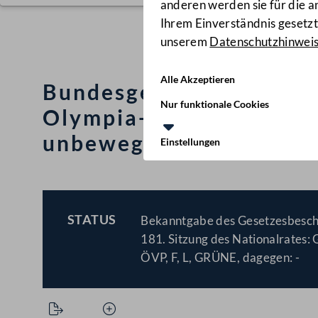
anderen werden sie für die 
Ihrem Einverständnis gesetzt.
unserem
Datenschutzhinwei
Alle Akzeptieren
Bundesgesetz betreffen
Nur funktionale Cookies
Olympia-Eissportzentru
unbeweglichem Bundes
Einstellungen
STATUS
Bekanntgabe des Gesetzesbesch
BESCHLOSSEN
181. Sitzung des Nationalrates: 
ÖVP, F, L, GRÜNE, dagegen: -