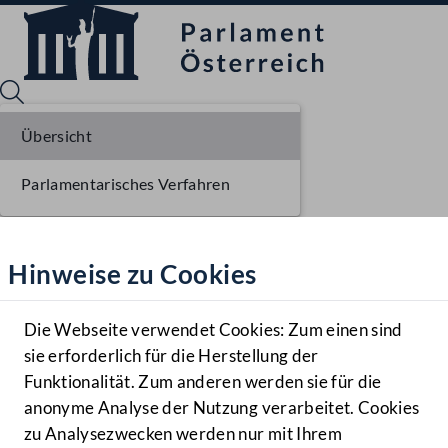
Übersicht
Parlamentarisches Verfahren
Sprache English
Mediathek
Hinweise zu Cookies
Hilfe
Benutzer
Die Webseite verwendet Cookies: Zum einen sind
Zielgruppe
sie erforderlich für die Herstellung der
Navigationsmenü öffnen
MENÜ
Funktionalität. Zum anderen werden sie für die
anonyme Analyse der Nutzung verarbeitet. Cookies
zu Analysezwecken werden nur mit Ihrem
Sprache En
Mediathek