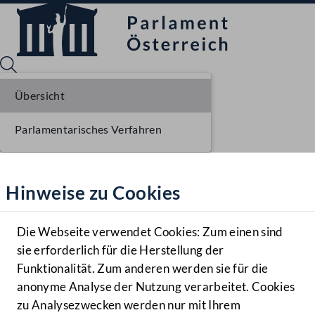
Übersicht
Parlamentarisches Verfahren
Sprache English
Mediathek
Hinweise zu Cookies
Hilfe
Benutzer
Die Webseite verwendet Cookies: Zum einen sind
Zielgruppe
sie erforderlich für die Herstellung der
Navigationsmenü öffnen
MENÜ
Funktionalität. Zum anderen werden sie für die
anonyme Analyse der Nutzung verarbeitet. Cookies
zu Analysezwecken werden nur mit Ihrem
Sprache En
Mediathek