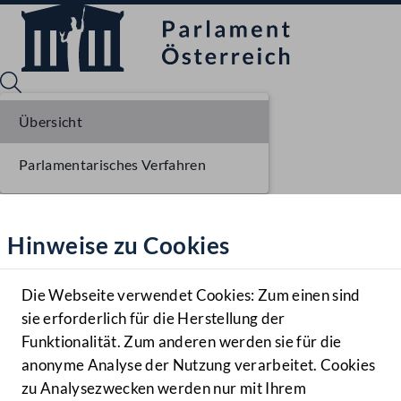
Übersicht
Parlamentarisches Verfahren
Sprache English
Mediathek
Hinweise zu Cookies
Hilfe
Benutzer
Die Webseite verwendet Cookies: Zum einen sind
Zielgruppe
sie erforderlich für die Herstellung der
Navigationsmenü öffnen
MENÜ
Funktionalität. Zum anderen werden sie für die
anonyme Analyse der Nutzung verarbeitet. Cookies
zu Analysezwecken werden nur mit Ihrem
Sprache En
Mediathek