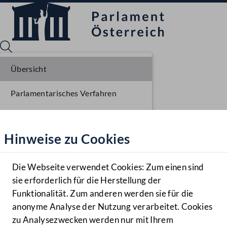
Übersicht
Parlamentarisches Verfahren
Sprache English
Mediathek
Einlangen NR
Hinweise zu Cookies
Hilfe
Plenarberatungen NR
Benutzer
Einlangen BR
Die Webseite verwendet Cookies: Zum einen sind
Zielgruppe
sie erforderlich für die Herstellung der
Navigationsmenü öffnen
MENÜ
Ausschussberatungen BR
Funktionalität. Zum anderen werden sie für die
anonyme Analyse der Nutzung verarbeitet. Cookies
Plenarberatungen BR
zu Analysezwecken werden nur mit Ihrem
Sprache En
Mediathek