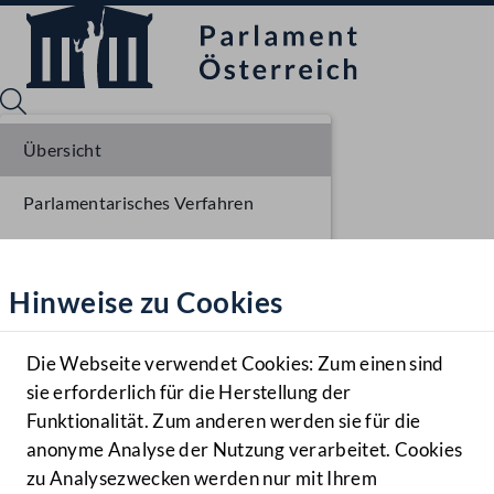
Übersicht
Parlamentarisches Verfahren
Sprache English
Mediathek
Einbringung NR
Hinweise zu Cookies
Hilfe
Ausschussberatungen NR
Benutzer
Plenarberatungen NR
Die Webseite verwendet Cookies: Zum einen sind
Zielgruppe
sie erforderlich für die Herstellung der
Navigationsmenü öffnen
MENÜ
Funktionalität. Zum anderen werden sie für die
anonyme Analyse der Nutzung verarbeitet. Cookies
zu Analysezwecken werden nur mit Ihrem
Sprache En
Mediathek