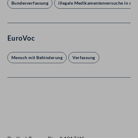
Bundesverfassung
illegale Medikamentenversuche in der 
EuroVoc
Mensch mit Behinderung
Verfassung
Kontakt