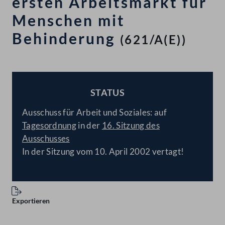
ersten Arbeitsmarkt für
Menschen mit
Behinderung
(621/A(E))
STATUS
BESCHLOSSEN
Ausschuss für Arbeit und Soziales: auf
Tagesordnung
in der
16. Sitzung des
Ausschusses
In der Sitzung vom 10. April 2002 vertagt!
Exportieren