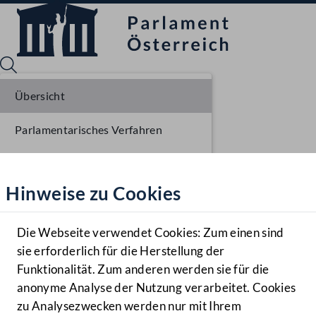
Übersicht
Parlamentarisches Verfahren
Sprache English
Mediathek
Einbringung NR
Hinweise zu Cookies
Hilfe
Ausschussberatungen NR
Benutzer
Die Webseite verwendet Cookies: Zum einen sind
Zielgruppe
sie erforderlich für die Herstellung der
Navigationsmenü öffnen
MENÜ
Funktionalität. Zum anderen werden sie für die
anonyme Analyse der Nutzung verarbeitet. Cookies
zu Analysezwecken werden nur mit Ihrem
Sprache En
Mediathek