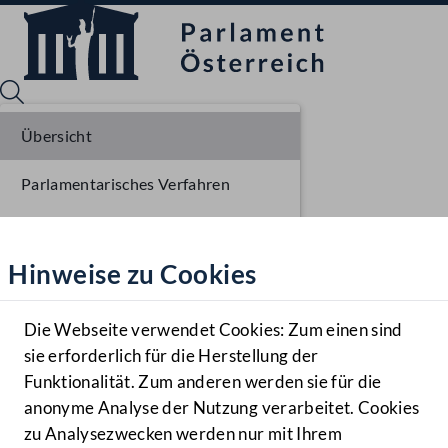
Übersicht
Parlamentarisches Verfahren
Sprache English
Mediathek
Einbringung NR
Hinweise zu Cookies
Hilfe
Ausschussberatungen NR
Benutzer
Die Webseite verwendet Cookies: Zum einen sind
Zielgruppe
sie erforderlich für die Herstellung der
Navigationsmenü öffnen
MENÜ
Funktionalität. Zum anderen werden sie für die
anonyme Analyse der Nutzung verarbeitet. Cookies
zu Analysezwecken werden nur mit Ihrem
Sprache En
Mediathek