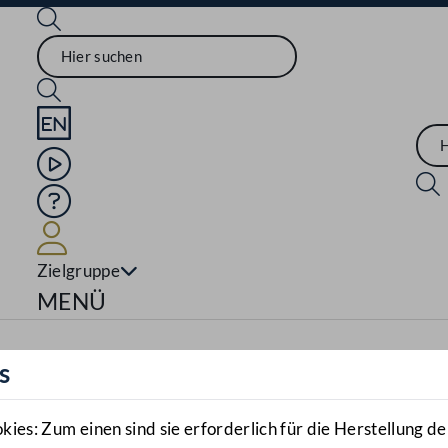
Sprache English
Mediathek
Hilfe
Benutzer
Zielgruppe
Navigationsmenü öffnen
MENÜ
s
es: Zum einen sind sie erforderlich für die Herstellung de