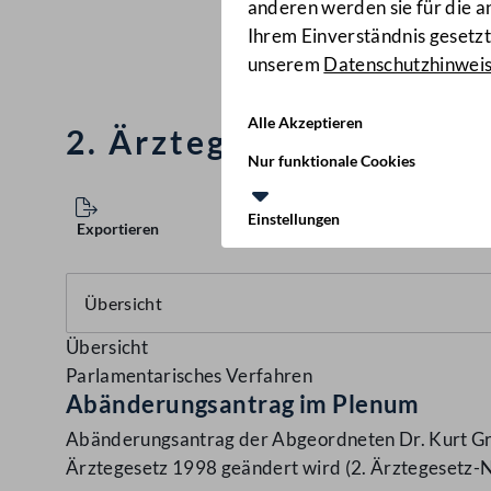
anderen werden sie für die 
Ihrem Einverständnis gesetzt.
unserem
Datenschutzhinwei
Alle Akzeptieren
2. Ärztegesetz-Novelle
Nur funktionale Cookies
Einstellungen
Exportieren
Übersicht
Parlamentarisches Verfahren
Abänderungsantrag im Plenum
Abänderungsantrag der Abgeordneten Dr. Kurt Grü
Ärztegesetz 1998 geändert wird (2. Ärztegesetz-N