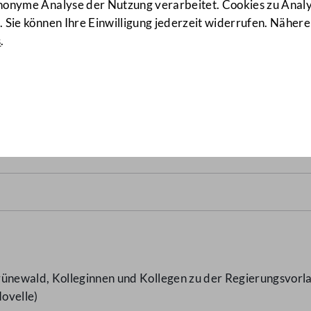
anonyme Analyse der Nutzung verarbeitet. Cookies zu Ana
 Sie können Ihre Einwilligung jederzeit widerrufen. Nähere
s
.
(AA-158)
newald, Kolleginnen und Kollegen zu der Regierungsvorlag
ovelle)