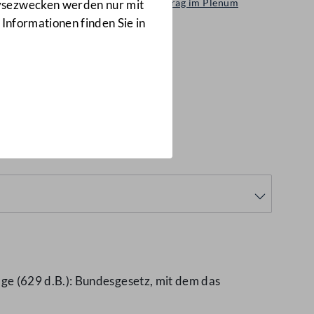
Abänderungsantrag im Plenum
lysezwecken werden nur mit
AA-158
 Informationen finden Sie in
e (629 d.B.): Bundesgesetz, mit dem das